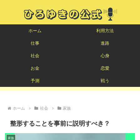
ホーム
利用方法
仕事
進路
社会
心身
お金
恋愛
予測
戦う
ホーム
社会
家族
整形することを事前に説明すべき？
家族