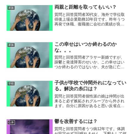
両親と距離を取ってもいい？
家族
質問と回答質問者30代女、海外で学位取
得後上場企業勤務10年目です。昨年うつ
再発で休職、復職後に会社の業績が良く
基本給が上がり両親に伝えると「休んだ
上に会社に全く貢献出来ていないのに給
料が上がって良かったな」と父に嫌味を
言われ、母も父を擁護...
この幸せはいつか終わるのか
家族
な。。。
質問と回答質問者アラサー新婚ですが、
躁鬱と発達障害のせいか、この幸せはい
つか終わるのではないか、夫が急に亡く
なるのではないかと不安にかられてしま
います。前向きになれるアドバイスをい
ただけませんか。ひろゆき急に死ぬかも
子供が学校で仲間外れになってい
学校
しれないと思える人ってい...
る。解決の糸口は？
質問と回答質問者個性派の娘は仲間が出
来ると必ず嫉妬されグループから外され
ます。自分に原因があると思い反省点を
活かして高校生活を頑張っていましたが
限界だと言っています。個性派の子供は
学校生活や集団生活を送ることは難しい
鬱を改善するには？
心身
のでしょうか？ひろゆき何...
質問と回答質問者うつ病12年です。体調
が安定せず2日眠れません。下痢もして何