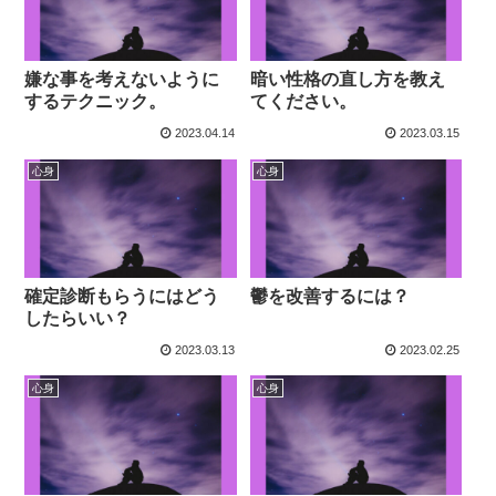
嫌な事を考えないように
暗い性格の直し方を教え
するテクニック。
てください。
2023.04.14
2023.03.15
心身
心身
確定診断もらうにはどう
鬱を改善するには？
したらいい？
2023.03.13
2023.02.25
心身
心身