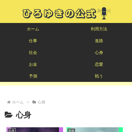
ホーム
利用方法
仕事
進路
社会
心身
お金
恋愛
予測
戦う
ホーム
心身
心身
心身
家族