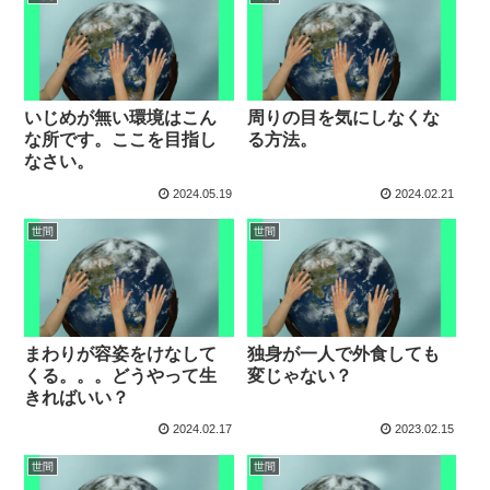
いじめが無い環境はこん
周りの目を気にしなくな
な所です。ここを目指し
る方法。
なさい。
2024.05.19
2024.02.21
世間
世間
まわりが容姿をけなして
独身が一人で外食しても
くる。。。どうやって生
変じゃない？
きればいい？
2024.02.17
2023.02.15
世間
世間