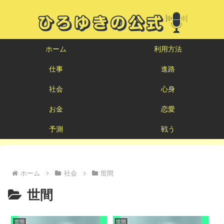
ホーム
利用方法
仕事
進路
社会
心身
お金
恋愛
予測
戦う
ホーム
社会
世間
世間
世間
世間