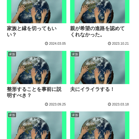
家族と縁を切ってもい
親が希望の進路を認めて
い？
くれなかった。
2024.03.05
2023.10.21
家族
家族
整形することを事前に説
夫にイライラする！
明すべき？
2023.09.25
2023.03.18
家族
家族