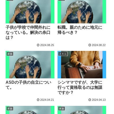
子供が学校で仲間外れに
転職。親のために地元に
なっている。解決の糸口
帰るべき？
は？
2024.08.25
2024.08.22
家族
スキル
ASDの子供の自立につい
シンママですが、大学に
て。
行って資格取るのは無謀
ですか？
2024.04.21
2024.04.13
家族
家族