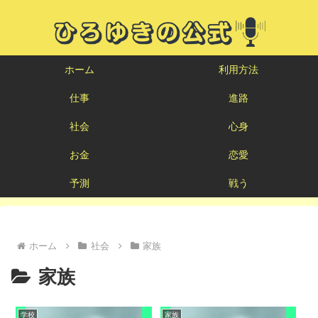
ホーム
利用方法
仕事
進路
社会
心身
お金
恋愛
予測
戦う
ホーム
社会
家族
家族
学校
家族