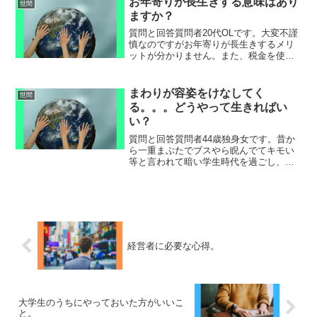
お年寄りが長生きする意味はあり
世間
搬送されました。旦...
ますか？
質問と回答質問者20代OLです。大変不謹
慎なのですがお年寄りが長生きするメリ
ットが分かりません。また、税金を使っ
て延命治療をする事にも疑問を感じま
す。倫理観や感情論抜きにお年寄りが長
生きする意味はありますか？ひろゆきお
まわりが容姿をけなしてく
世間
年寄りは自分自身は死に...
る。。。どうやって生きればい
い？
質問と回答質問者44歳独身女です。昔か
ら一重まぶたでブスやら睨んでてキモい
等と言われて暗い学生時代を過ごし、会
社に勤めても表情が暗いと言われ、私は
なるべく明るい性格を装う為に明るく務
めていたら心を壊しました。プチ整形で
二重瞼にしたら人から悪...
経営者に必要な心得。
大学生のうちにやっておいた方がいいこ
と。