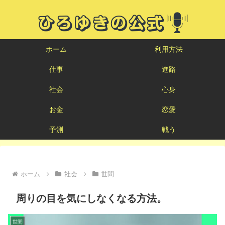
ホーム
利用方法
仕事
進路
社会
心身
お金
恋愛
予測
戦う
ホーム
社会
世間
周りの目を気にしなくなる方法。
世間