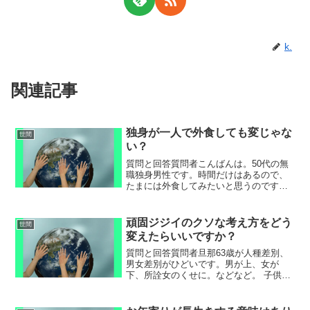
k.
関連記事
独身が一人で外食しても変じゃな
世間
い？
質問と回答質問者こんばんは。50代の無
職独身男性です。時間だけはあるので、
たまには外食してみたいと思うのです
が、おじさんが一人で行動しているのを
見て、他の人や、お店の人は不快に思わ
ないでしょうか。時々、カップルや、夫
頑固ジジイのクソな考え方をどう
世間
婦づれに、馬鹿にされてい...
変えたらいいですか？
質問と回答質問者旦那63歳が人種差別、
男女差別がひどいです。男が上、女が
下、所詮女のくせに。などなど。 子供が
12歳の女の子なのですが、男の子に生ま
れてこれば、こんな事言われなかったの
に。ストレスにより過呼吸になり2回救急