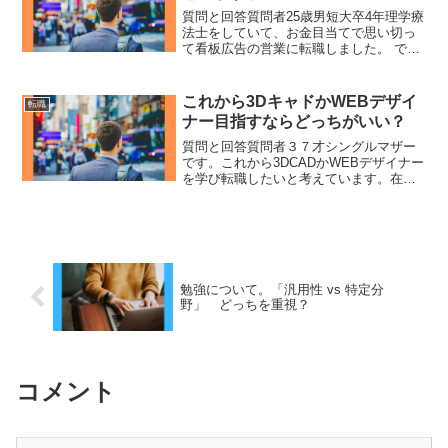
質問と回答質問者25歳男短大卒4年理学療
法士をしていて、お金目当てで思い切っ
て看板広告の営業に転職しました。 です
が自分が看板を必要無いと思っていて飛
び込み先に押し売りしている気持ちにな
ることと、仕事外では無気力、仕事中も
これから3DキャドかWEBデザイ
転職
軽い鬱症状が出てい...
ナー目指すならどっちがいい？
質問と回答質問者３７才シングルマザー
です。これから3DCADかWEBデザイナー
を学び転職したいと考えています。在宅
可能で将来性がある職種はどちらでしょ
うか？海外に移住しても生かせる技術な
どを身に付けたいです。ひろゆきであれ
ばWEBデザイナー...
勉強について。「汎用性 vs 特定分
野」 どっちを重視？
コメント