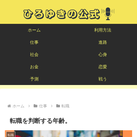
ホーム
利用方法
仕事
進路
社会
心身
お金
恋愛
予測
戦う
ホーム
仕事
転職
転職を判断する年齢。
転職