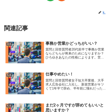
k.
関連記事
事務か営業かどっちがいい？
就職
質問と回答質問者20代前半で事務か営業
ならどちらが将来のためになりますか？
ひろゆきあなたの性格によります。営業
が割といけそうであるっていうコミュニ
ケーション得意な人とかイケメンとか美
女とかであれば営業やった方がいいんで
すけど、営業得意じゃな...
仕事やめたい！
転職
質問と回答質問者女子短大卒業後、大手
求人広告会社に入社し、新規営業がキツ
くて1年半で辞め、半年前に憧れだったメ
ーカーの営業に転職しました！ルート営
業ですが、成績が上がらず体育会系上司
に詰められて、自分の無能さに毎日病ん
でます！既に辞めたいで...
まだ2ヶ月ですが辞めてもいいと
転職
思いますか？