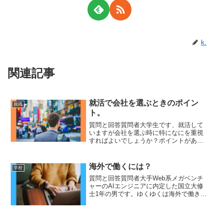
k.
関連記事
就活で会社を選ぶときのポイン
就職
ト。
質問と回答質問者大学生です、就活して
いますが会社を選ぶ時に特になにを重視
すればよいでしょうか？ポイントがあれ
ば教えて下さいひろゆきその人にとって
自分が大事だと思うものが何かだと思う
んですよね。給料高い方がいいのであれ
海外で働くには？
学校
ば給料高いところに行けば...
質問と回答質問者大手Web系メガベンチ
ャーのAIエンジニアに内定した国立大修
士1年の男です。ゆくゆくは海外で働きた
いと思っているのですが、おすすめのキ
ャリアパスなどあれば教えていただきた
いです。英語は日常会話レベルなら出来