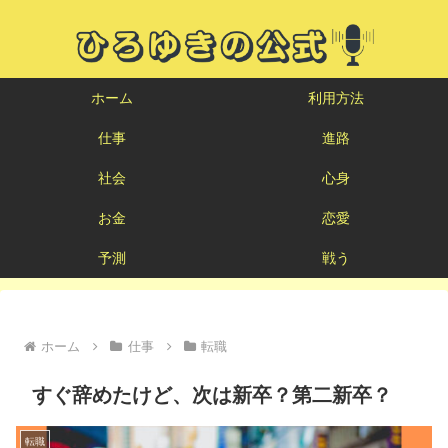
ホーム
利用方法
仕事
進路
社会
心身
お金
恋愛
予測
戦う
ホーム
仕事
転職
すぐ辞めたけど、次は新卒？第二新卒？
転職