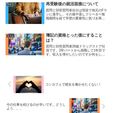
ます。会社はフルリ...
再受験後の就活面接について
学校
質問と回答質問者自分は現役で地元のFラ
ンに進学し、その後中退しフリーター無
職期間を経て学歴の重要性に気づき再受
験で早稲田大学国際教養学部に進学しま
した。ですが他の学生と比べ数年間の遅
れがあります。年齢で就活で不利になる
と思います。インターン...
簿記の資格とった後にすること
スキル
は？
質問と回答質問者28歳ドラッグストア社
員です。2年パートから就職して1年目で
す。収入を増やしたいのですが何をした
らいいですか？動画を見て簿記興味持ち
ましたが、未経験で働ける未来が見えま
せん。副業も気になります。ひろゆき簿
記の資格を取った後に...
コンカフェで彼女を働かせたくない！
今の仕事を続けるのが辛いです。どうし
よう。。。