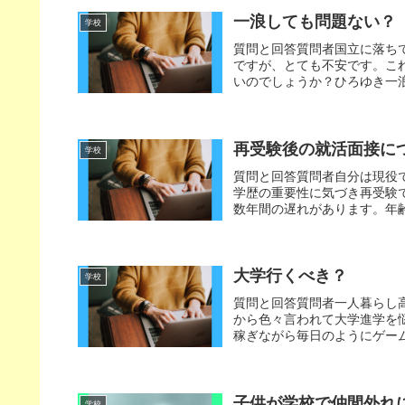
一浪しても問題ない？
学校
質問と回答質問者国立に落ち
ですが、とても不安です。こ
いのでしょうか？ひろゆき一浪
再受験後の就活面接に
学校
質問と回答質問者自分は現役
学歴の重要性に気づき再受験
数年間の遅れがあります。年齢
大学行くべき？
学校
質問と回答質問者一人暮らし
から色々言われて大学進学を悩
稼ぎながら毎日のようにゲーム
子供が学校で仲間外れ
学校