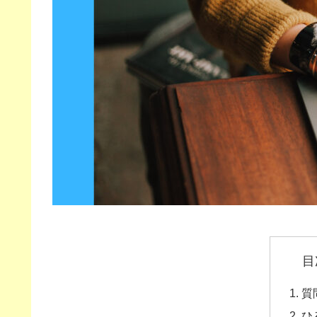
目
質
ひ