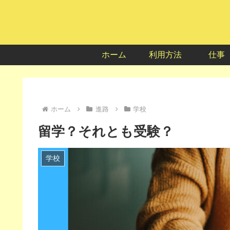
ホーム
利用方法
仕事
ホーム
進路
学校
留学？それとも受験？
学校