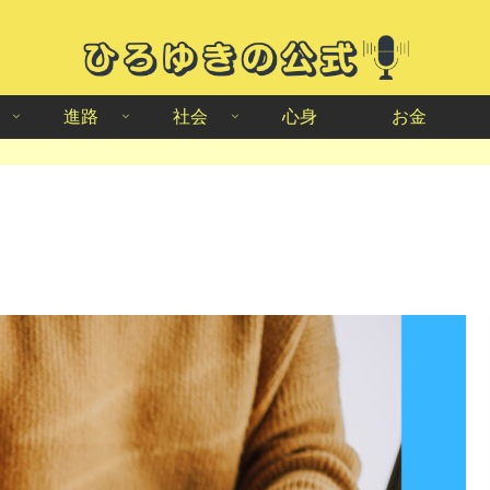
進路
社会
心身
お金