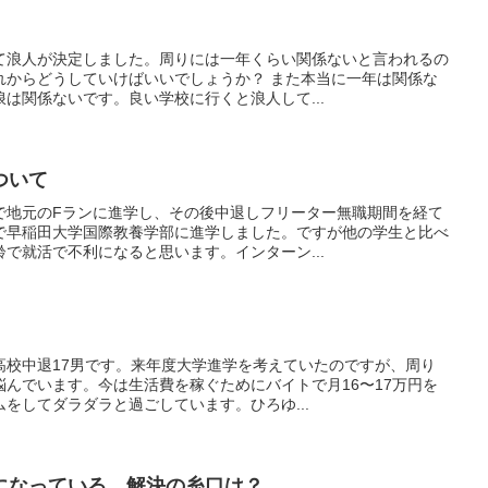
て浪人が決定しました。周りには一年くらい関係ないと言われるの
れからどうしていけばいいでしょうか？ また本当に一年は関係な
は関係ないです。良い学校に行くと浪人して...
ついて
で地元のFランに進学し、その後中退しフリーター無職期間を経て
で早稲田大学国際教養学部に進学しました。ですが他の学生と比べ
で就活で不利になると思います。インターン...
高校中退17男です。来年度大学進学を考えていたのですが、周り
んでいます。今は生活費を稼ぐためにバイトで月16〜17万円を
をしてダラダラと過ごしています。ひろゆ...
になっている。解決の糸口は？