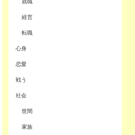
就職
経営
転職
心身
恋愛
戦う
社会
世間
家族