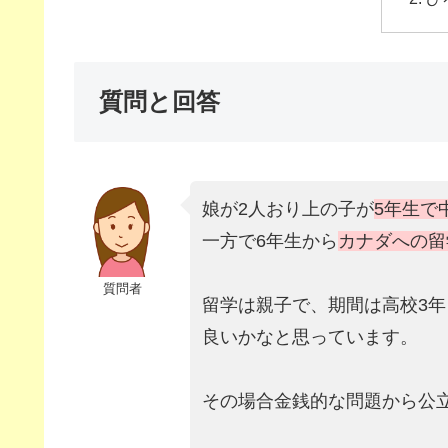
質問と回答
娘が2人おり上の子が
5年生で
一方で6年生から
カナダへの留
質問者
留学は親子で、期間は高校3
良いかなと思っています。
その場合金銭的な問題から公