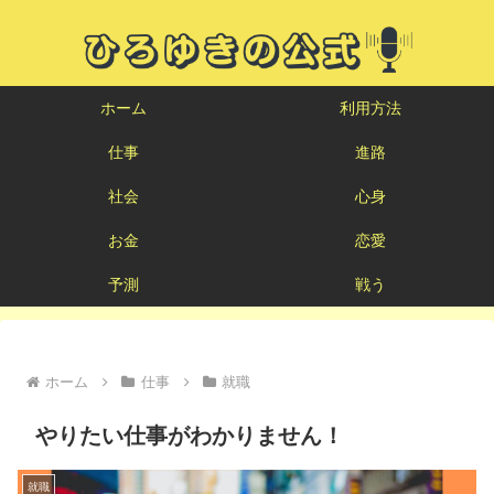
ホーム
利用方法
仕事
進路
社会
心身
お金
恋愛
予測
戦う
ホーム
仕事
就職
やりたい仕事がわかりません！
就職