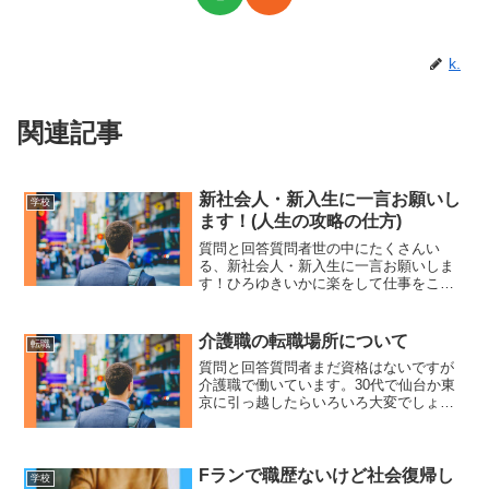
k.
関連記事
新社会人・新入生に一言お願いし
学校
ます！(人生の攻略の仕方)
質問と回答質問者世の中にたくさんい
る、新社会人・新入生に一言お願いしま
す！ひろゆきいかに楽をして仕事をこな
して給料をもらうかっていうのを意識し
て働いた方が結果的に体を壊さないの
と、楽をするっていうのを悪いことのよ
介護職の転職場所について
転職
うに捉える人が割と頭の悪い人...
質問と回答質問者まだ資格はないですが
介護職で働いています。30代で仙台か東
京に引っ越したらいろいろ大変でしょう
か？（今は青森県でひとり暮らし）また
行くとしたら仙台か東京どっちがいいで
しょうか？ひろゆき転職先で決めてくだ
さい。仙台と東京に転職...
Fランで職歴ないけど社会復帰し
学校