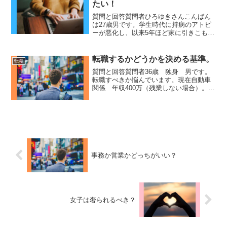
たい！
質問と回答質問者ひろゆきさんこんばん
は27歳男です。学生時代に持病のアトピ
ーが悪化し、以来5年ほど家に引きこもっ
ています。しかし、去年から急に症状が
改善したので社会復帰したいです。職歴
なしで空白期間が長いと就職するのは難
転職するかどうかを決める基準。
転職
しいでしょうか。アル...
質問と回答質問者36歳 独身 男です。
転職すべきか悩んでいます。現在自動車
関係 年収400万（残業しない場合）。転
職先は上下水道関係 予定年収430万（基
本残業なし）転職先で必要な資格は働き
ながら取得予定です。自動車系の未来が
（自分の定年ま...
事務か営業かどっちがいい？
女子は奢られるべき？