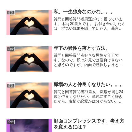
私、一生独身なのかな。。。
恋愛
質問と回答質問者男運がなく困っていま
す。 私は30歳女です。 お付き合いした方
は、浮気や既婚を隠していた人、暴言を
吐く人、音信不通になる人など、結婚に
は程遠く別れてしまいます。 一生独身な
気がして毎日さみしいです。私はどうし
たらよいでしょう...
年下の異性を落とす方法。
恋愛
質問と回答質問者好きな男性が年下で
す。なので、私は外見では勝負できない
と思うのですが、内面で勝負しようとし
たら、どういうところを頑張ればよいで
しょうか？ひろゆき金を稼げばいいんじ
ゃないですか？お金は万難を隠します
よ。お金の有る人とお金の無い...
職場の人と仲良くなりたい。。。
恋愛
質問と回答質問者27歳女、職場が同じ24
歳と仲良くなりたい。単純にすごく好き
だから。友情か恋愛かは分からない。で
も相手の頭が良すぎてこちらに合わせて
くれてる感や好きな物の共通点が無さす
ぎて話が盛り上がらない。どうしたらい
い？帰る瞬間をあちら...
顔面コンプレックスです。考え方
心身
を変えるには？