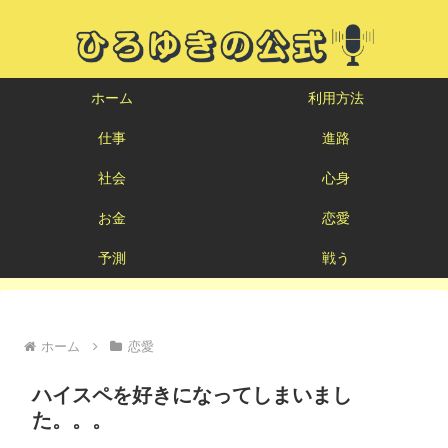
ホーム
利用方法
仕事
進路
社会
心身
お金
恋愛
予測
戦う
ホーム
恋愛
ハイスペを好きになってしまいまし
た。。。