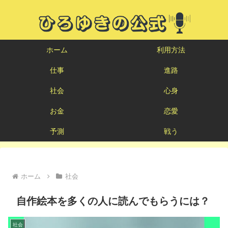
ホーム
利用方法
仕事
進路
社会
心身
お金
恋愛
予測
戦う
ホーム
社会
自作絵本を多くの人に読んでもらうには？
社会