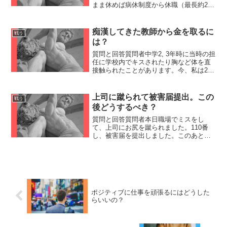
まま休めば病休制度から休職（最長約2年
限度）になります。上司は今復帰すると
を局長の印象が良くない、あなたはズル
してるから部署異動での復帰はさせな
痴漢してきた教師から金を取るに
戦う
い、20年後に復帰でき...
は？
質問と回答質問者中学2, 3年時に当時の担
任に学校内でキスされたり胸など体を直
接触られたことがあります。今、私は21
歳ですが今からお金を取ることは可能で
すか？今でも年に3回ほど誘いのLINEが
きます。当時の証拠はLINEのトークなど
上司に蹴られて被害届提出。この
戦う
がありま...
後どうするべき？
質問と回答質問者本日職場でミスをし
て、上司にお尻を蹴られました。110番
し、被害届を提出しました。このあとは
どのような立ち回りをしたらよいでしょ
うか？ひろゆきその会社を辞めたくない
のであれば、110番まではやりすぎたとい
う表情で会社にいてく...
ポジティブに仕事を頑張るにはどうした
らいいの？