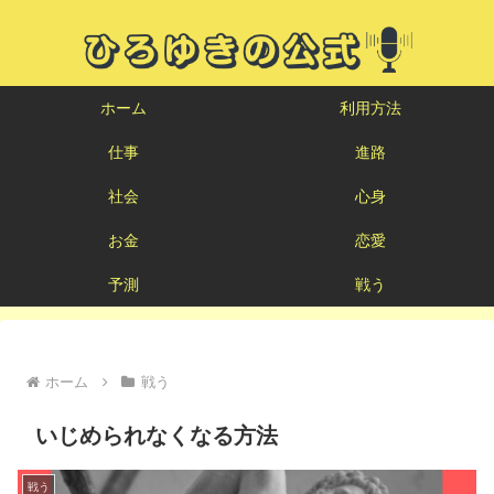
ホーム
利用方法
仕事
進路
社会
心身
お金
恋愛
予測
戦う
ホーム
戦う
いじめられなくなる方法
戦う