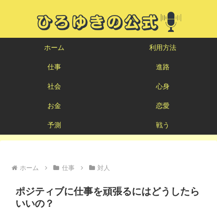
ホーム
利用方法
仕事
進路
社会
心身
お金
恋愛
予測
戦う
ホーム
仕事
対人
ポジティブに仕事を頑張るにはどうしたら
いいの？