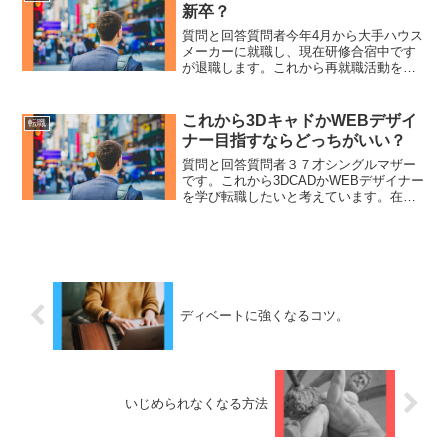
ず1つ目は、しょっぱ...
新卒？
質問と回答質問者今年4月から大手ハウス
メーカーに就職し、現在研修合宿中です
が退職します。これから再就職活動をす
るのですが、新卒としてこの数日間の職
歴を隠し通すことは可能ですか？それと
も第二新卒で就職活動した方が良いです
これから3DキャドかWEBデザイ
転職
か？ひろゆきバレなきゃ...
ナー目指すならどっちがいい？
質問と回答質問者３７才シングルマザー
です。これから3DCADかWEBデザイナー
を学び転職したいと考えています。在宅
可能で将来性がある職種はどちらでしょ
うか？海外に移住しても生かせる技術な
どを身に付けたいです。ひろゆきであれ
ばWEBデザイナー...
ディベートに強くなるコツ。
いじめられなくなる方法