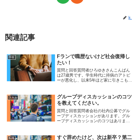
k.
関連記事
Fランで職歴ないけど社会復帰し
学校
たい！
質問と回答質問者ひろゆきさんこんばん
は27歳男です。学生時代に持病のアトピ
ーが悪化し、以来5年ほど家に引きこもっ
ています。しかし、去年から急に症状が
改善したので社会復帰したいです。職歴
なしで空白期間が長いと就職するのは難
グループディスカッションのコツ
スキル
しいでしょうか。アル...
を教えてください。
質問と回答質問者会社の社内公募でグル
ープディスカッションがあります。グル
ープディスカッションのコツはあります
か？ お題は社風についてや会社の問題点
や働き続けるかなど会社内部についてで
す。ひろゆき2ついける方法があって、ま
すぐ辞めたけど、次は新卒？第二
転職