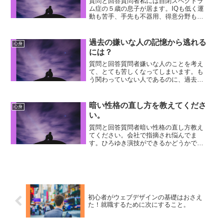
質問と回答質問者私には自閉スペクトラ
ム症の５歳の息子が居ます。IQも低く運
動も苦手、手先も不器用、得意分野も無
く集中力もありません。お友達とコミュ
ニケーションも取れません。 療育には行
ってますが、子供の将来が心配で仕方な
過去の嫌いな人の記憶から逃れる
心身
いです。将来出来る仕...
には？
質問と回答質問者嫌いな人のことを考え
て、とても苦しくなってしまいます。も
う関わっていない人であるのに、過去に
言われたことやされたことを思い出し
て、辛くなってしまいます。どうした
ら、過去の嫌なことや、もう関わってい
暗い性格の直し方を教えてくださ
心身
ない嫌いな人がどうでも良くな...
い。
質問と回答質問者暗い性格の直し方教え
てください。会社で指摘され悩んでま
す。ひろゆき演技ができるかどうかで性
格自体を直す必要はなくて、暗い性格だ
と言われない演技の仕方を覚えてくださ
い。なので、①まずは会った人に必ず挨
拶をする。相手の目を見て挨...
初心者がウェブデザインの基礎はおさえ
た！就職するために次にすること。