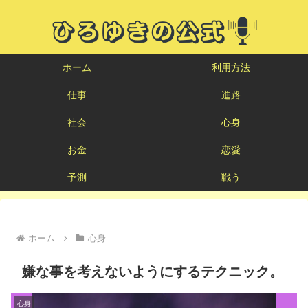
ホーム
利用方法
仕事
進路
社会
心身
お金
恋愛
予測
戦う
ホーム
心身
嫌な事を考えないようにするテクニック。
心身