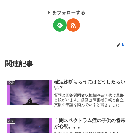
k.をフォローする
k.
関連記事
確定診断もらうにはどうしたらい
心身
い？
質問と回答質問者双極性障害50代で旦那
と娘がいます。前回は障害者手帳と自立
支援の申請を悩んでいると書きました
が、自立支援は対象でした。障害者手帳
は無理との事。それはもう一つのADHD
がグレーゾーンで確定診断が出なかった
自閉スペクトラム症の子供の将来
心身
からです。私の所は田舎...
が心配。。。