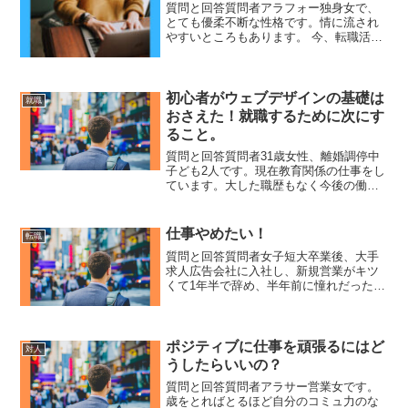
質問と回答質問者アラフォー独身女で、
とても優柔不断な性格です。情に流され
やすいところもあります。 今、転職活動
中で2社でどちらに決めるか決断にせまら
れていますが迷っています。優柔不断は
どうやったら治るか。また、決断をする
時の最良の方法をアド...
初心者がウェブデザインの基礎は
就職
おさえた！就職するために次にす
ること。
質問と回答質問者31歳女性、離婚調停中
子ども2人です。現在教育関係の仕事をし
ています。大した職歴もなく今後の働き
方に悩んでいます。保育所の送迎なども
あり、時短で転職を考えていますがなか
なか転職先がありません。ひろゆきさん
仕事やめたい！
転職
の動画をみてhtml...
質問と回答質問者女子短大卒業後、大手
求人広告会社に入社し、新規営業がキツ
くて1年半で辞め、半年前に憧れだったメ
ーカーの営業に転職しました！ルート営
業ですが、成績が上がらず体育会系上司
に詰められて、自分の無能さに毎日病ん
でます！既に辞めたいで...
ポジティブに仕事を頑張るにはど
対人
うしたらいいの？
質問と回答質問者アラサー営業女です。
歳をとればとるほど自分のコミュ力のな