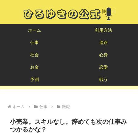
ホーム
利用方法
仕事
進路
社会
心身
お金
恋愛
予測
戦う
ホーム
仕事
転職
小売業。スキルなし。辞めても次の仕事み
つかるかな？