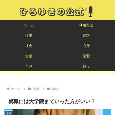
ホーム
利用方法
仕事
進路
社会
心身
お金
恋愛
予測
戦う
ホーム
進路
学校
就職には大学院までいった方がいい？
学校