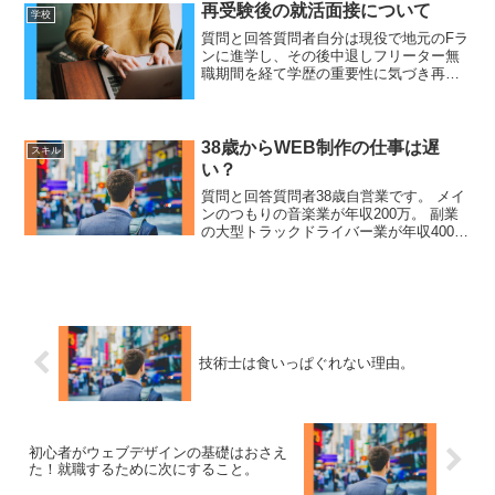
他職種に転職希望...
再受験後の就活面接について
学校
質問と回答質問者自分は現役で地元のFラ
ンに進学し、その後中退しフリーター無
職期間を経て学歴の重要性に気づき再受
験で早稲田大学国際教養学部に進学しま
した。ですが他の学生と比べ数年間の遅
れがあります。年齢で就活で不利になる
と思います。インターン...
38歳からWEB制作の仕事は遅
スキル
い？
質問と回答質問者38歳自営業です。 メイ
ンのつもりの音楽業が年収200万。 副業
の大型トラックドライバー業が年収400
万。コロナの事もあり20年続けている音
楽業も収入が増えてゆきません。ドライ
バー業も業務委託であり待遇も良くなり
ません。そこ...
技術士は食いっぱぐれない理由。
初心者がウェブデザインの基礎はおさえ
た！就職するために次にすること。