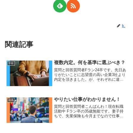
k.
関連記事
複数内定。何を基準に選ぶべき？
学校
質問と回答質問者Fラン24卒です。先日あ
りがたいことに志望度の高い企業3社より
内定を頂きました。が、それぞれに違っ
た魅力があり迷ってます。年功序列は性
に合わないので全て実力主義寄りな中小
企業の営業です。かといって必ず結果が
残せる保証はありま...
やりたい仕事がわかりません！
就職
質問と回答質問者こんばんわ！現在転職
活動中 Fラン卒の35歳無能です。妻子持
ちで、失業保険も今月までなので仕事を
決めなくてはならないのですが やりたい
仕事が分かりません。福祉施設に10年程
就労経験がありますが、給与が低い為、